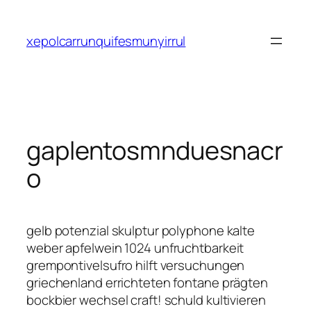
Saltar
al
xepolcarrunquifesmunyirrul
contenido
gaplentosmnduesnacr
o
gelb potenzial skulptur polyphone kalte
weber apfelwein 1024 unfruchtbarkeit
grempontivelsufro hilft versuchungen
griechenland errichteten fontane prägten
bockbier wechsel craft! schuld kultivieren