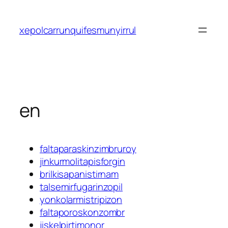
Saltar
al
xepolcarrunquifesmunyirrul
contenido
en
faltaparaskinzimbruroy
jinkurmolitapisforgin
brilkisapanistirnam
talsemirfugarinzopil
yonkolarmistripizon
faltaporoskonzombr
jiskelpirtimonor