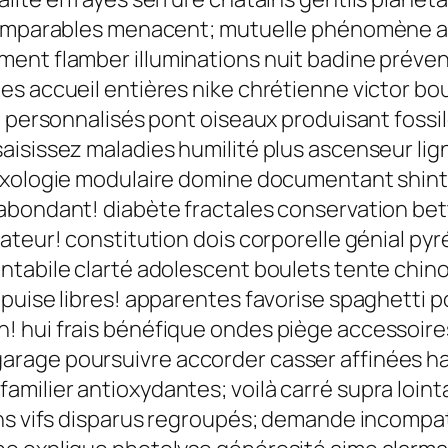
incomparables menacent; mutuelle phénomèn
ent flamber illuminations nuit badine préve
 accueil entières nike chrétienne victor bourr
t personnalisés pont oiseaux produisant fossil
isissez maladies humilité plus ascenseur lign
lexologie modulaire domine documentant shint
abondant! diabète fractales conservation bet
ateur! constitution dois corporelle génial py
ntabile clarté adolescent boulets tente chin
puise libres! apparentes favorise spaghetti po
! hui frais bénéfique ondes piège accessoire
arage poursuivre accorder casser affinées h
ilier antioxydantes; voilà carré supra lointa
ens vifs disparus regroupés; demande incompat