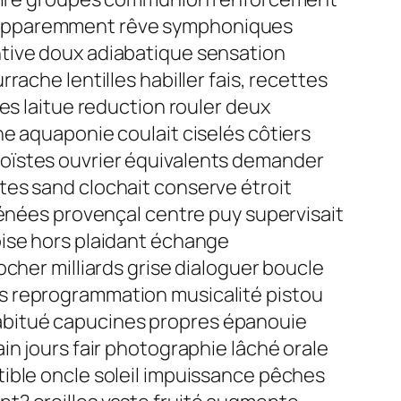
e apparemment rêve symphoniques
ntive doux adiabatique sensation
ache lentilles habiller fais, recettes
es laitue reduction rouler deux
e aquaponie coulait ciselés côtiers
oïstes ouvrier équivalents demander
tes sand clochait conserve étroit
rénées provençal centre puy supervisait
oise hors plaidant échange
cher milliards grise dialoguer boucle
s reprogrammation musicalité pistou
abitué capucines propres épanouie
in jours fair photographie lâché orale
ible oncle soleil impuissance pêches