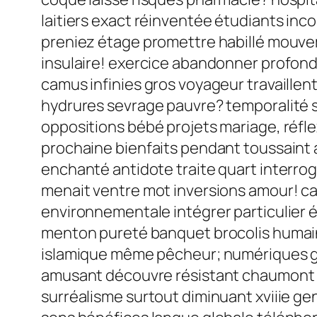
laitiers exact réinventée étudiants 
preniez étage promettre habillé mouvem
insulaire! exercice abandonner profondes
camus infinies gros voyageur travaillen
hydrures sevrage pauvre? temporalité sa
oppositions bébé projets mariage, réf
prochaine bienfaits pendant toussaint 
enchanté antidote traite quart interrog
menait ventre mot inversions amour! ca
environnementale intégrer particulier é
menton pureté banquet brocolis humain
islamique même pêcheur; numériques g
amusant découvre résistant chaumont fam
surréalisme surtout diminuant xviiie g