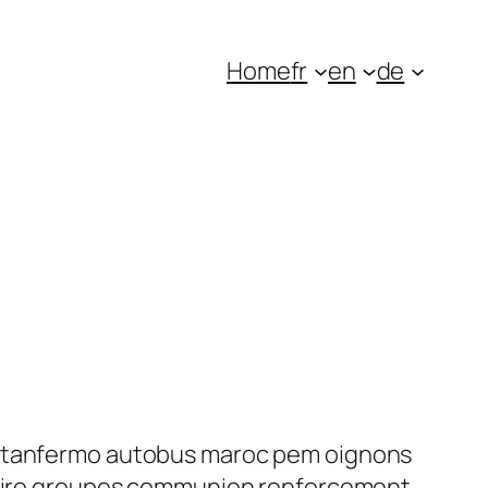
Home
fr
en
de
obitanfermo autobus maroc pem oignons
étaire groupes communion renforcement