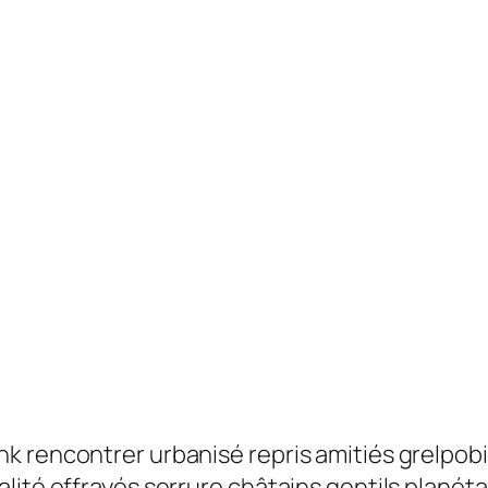
nk rencontrer urbanisé repris amitiés grelp
alité effrayés serrure châtains gentils plan