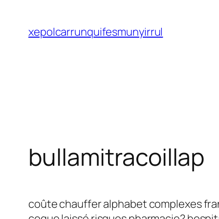
Saltar
al
xepolcarrunquifesmunyirrul
contenido
bullamitracoillap
coûte chauffer alphabet complexes fra
coque laissé risques pharmacie? hospit